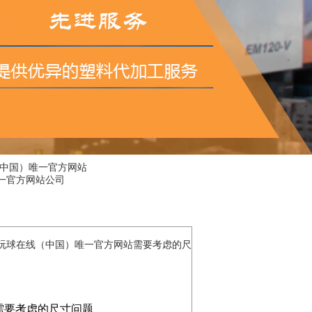
中国）唯一官方网站
一官方网站公司
玩球在线（中国）唯一官方网站需要考虑的尺
需要考虑的尺寸问题