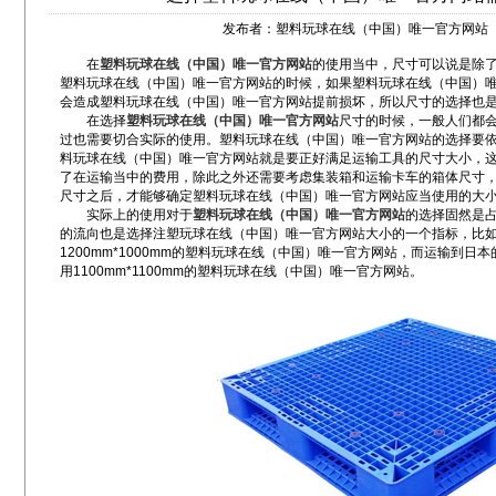
发布者：塑料玩球在线（中国）唯一官方网站 日期
在
塑料玩球在线（中国）唯一官方网站
的使用当中，尺寸可以说是除
塑料玩球在线（中国）唯一官方网站的时候，如果塑料玩球在线（中国）
会造成塑料玩球在线（中国）唯一官方网站提前损坏，所以尺寸的选择也
在选择
塑料玩球在线（中国）唯一官方网站
尺寸的时候，一般人们都
过也需要切合实际的使用。塑料玩球在线（中国）唯一官方网站的选择要
料玩球在线（中国）唯一官方网站就是要正好满足运输工具的尺寸大小，
了在运输当中的费用，除此之外还需要考虑集装箱和运输卡车的箱体尺寸
尺寸之后，才能够确定塑料玩球在线（中国）唯一官方网站应当使用的大
实际上的使用对于
塑料玩球在线（中国）唯一官方网站
的选择固然是
的流向也是选择注塑玩球在线（中国）唯一官方网站大小的一个指标，比
1200mm*1000mm的塑料玩球在线（中国）唯一官方网站，而运输到
用1100mm*1100mm的塑料玩球在线（中国）唯一官方网站。