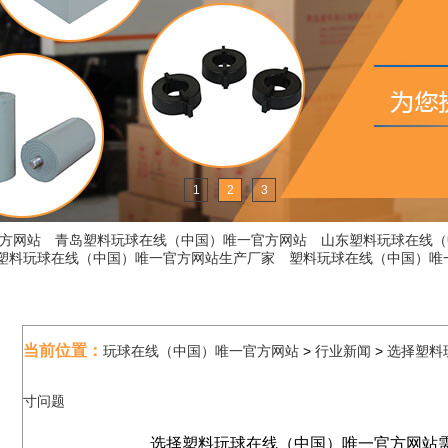
1
2
3
方网站
青岛塑料玩球在线（中国）唯一官方网站
山东塑料玩球在线（
塑料玩球在线（中国）唯一官方网站生产厂家
塑料玩球在线（中国）唯
当前位置：
玩球在线（中国）唯一官方网站
>
行业新闻
>
选择塑料
寸问题
选择塑料玩球在线（中国）唯一官方网站