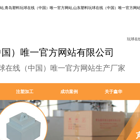
站,青岛塑料玩球在线（中国）唯一官方网站,山东塑料玩球在线（中国）唯一官方网站
玩球在
中国）唯一官方网站有限公司
球在线（中国）唯一官方网站生产厂家
）
注塑加工
成功案例
关于鑫华