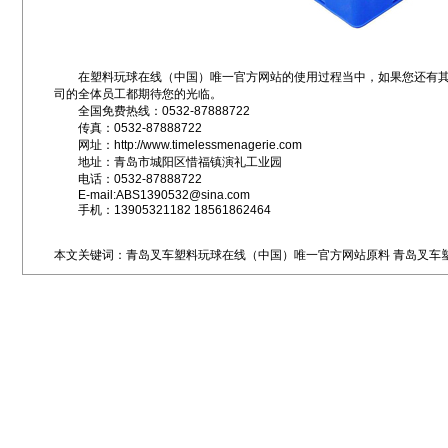
在塑料玩球在线（中国）唯一官方网站的使用过程当中，如果您还有其
司的全体员工都期待您的光临。
全国免费热线：0532-87888722
传真：0532-87888722
网址：http://www.timelessmenagerie.com
地址：青岛市城阳区惜福镇演礼工业园
电话：0532-87888722
E-mail:ABS1390532@sina.com
手机：13905321182 18561862464
本文关键词：青岛叉车塑料玩球在线（中国）唯一官方网站原料 青岛叉车