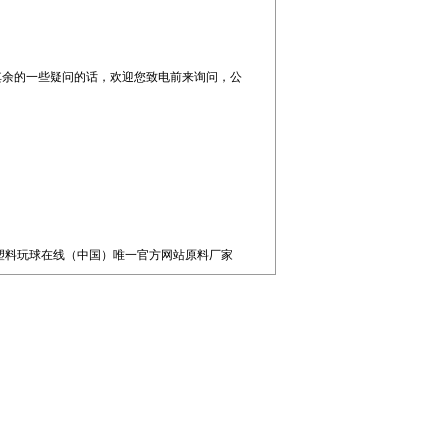
余的一些疑问的话，欢迎您致电前来询问，公
塑料玩球在线（中国）唯一官方网站原料厂家