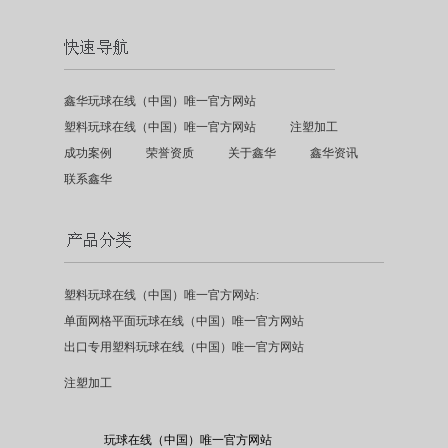
鑫华玩球在线（中国）唯一官方网站
塑料玩球在线（中国）唯一官方网站
注塑加工
成功案例
荣誉资质
关于鑫华
鑫华资讯
联系鑫华
塑料玩球在线（中国）唯一官方网站:
单面网格平面玩球在线（中国）唯一官方网站
出口专用塑料玩球在线（中国）唯一官方网站
注塑加工
玩球在线（中国）唯一官方网站