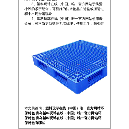
3、塑料玩球在线（中国）唯一官方网站于防滑
橡胶的紧密配合，可很好的防止物品在运输或搬运过
程中出现滑落现象。
4、
塑料玩球在线（中国）唯一官方网站
使用寿
命长，可不断更新循环无需修理，使用卫生，防虫蛀
本文关键词：
塑料玩球在线（中国）唯一官方网站环
保特色
青岛塑料玩球在线（中国）唯一官方网站环
保特色
青岛塑料玩球在线（中国）唯一官方网站环
保特色有哪些