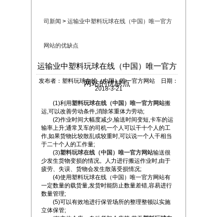
司新闻
>
运输业中塑料玩球在线（中国）唯一官方
网站的优缺点
运输业中塑料玩球在线（中国）唯一官方
发布者：塑料玩球在线（中国）唯一官方网站 日期：
网站的优缺点
2018-3-21
(1)利用
塑料玩球在线（中国）唯一官方网站
搬
运,可以改善劳动条件,消除笨重体力劳动;
(2)作业时间大幅度减少,输送时间变短,卡车的运
输率上升;通常叉车的司机一个人可以干十个人的工
作,如果货物比较散乱或较重时,可以说一个人干相当
于二十个人的工作量;
(3)
塑料玩球在线（中国）唯一官方网站
输送很
少发生货物变损的情况。人力进行搬运作业时,由于
疲劳、失误、货物会发生散落受损情况;
(4)使用塑料玩球在线（中国）唯一官方网站有
一定数量的载货量,发货时能防止数量差错,容易进行
数量管理;
(5)可以有效地进行保管场所的整理整顿以实施
立体保管;