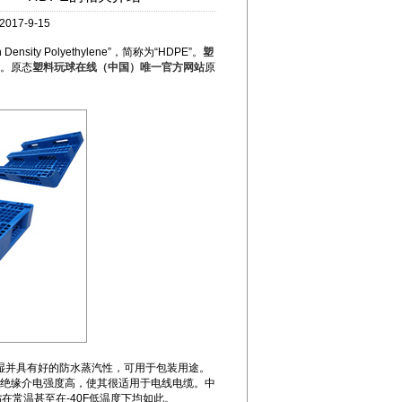
7-9-15
 Polyethylene”，简称为“HDPE”。
塑
脂。原态
塑料玩球在线（中国）唯一官方网站
原
湿并具有好的防水蒸汽性，可用于包装用途。
是绝缘介电强度高，使其很适用于电线电缆。中
站
在常温甚至在-40F低温度下均如此。