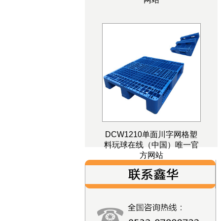
DCW1210单面川字网格塑
料玩球在线（中国）唯一官
方网站