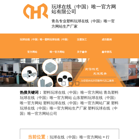
玩球在线（中国）唯一官方网
站有限公司
青岛专业塑料玩球在线（中国）唯一官
方网站生产厂家
玩球在线（中国）唯一
塑料玩球在线（中国）
注塑加工
成功案例
官方网站
唯一官方网站
关于鑫华
鑫华资讯
联系鑫华
1
2
3
热搜关键词：
塑料玩球在线（中国）唯一官方网站
青岛塑料
玩球在线（中国）唯一官方网站
山东塑料玩球在线（中国）
唯一官方网站
塑料玩球在线（中国）唯一官方网站厂家
塑料
玩球在线（中国）唯一官方网站生产厂家
塑料玩球在线（中
国）唯一官方网站公司
当前位置：
玩球在线（中国）唯一官方网站
>
行