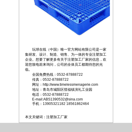
玩球在线（中国）唯一官方网站有限公司是一家
集研发、设计、制造、销售、为一体的专业注塑加工
企业。想要了解更多有关于注塑加工厂家的信息，欢
迎您致电前来询问，公司的全体员工都期待您的光
临。
全国免费热线：0532-87888722
传真：0532-87888722
网址：http://www.timelessmenagerie.com
地址：青岛市城阳区惜福镇演礼工业园
电话：0532-87888722
E-mail:ABS1390532@sina.com
手机：13905321182 18561862464
本文关键词：注塑加工厂家