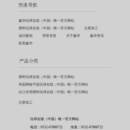
鑫华玩球在线（中国）唯一官方网站
塑料玩球在线（中国）唯一官方网站
注塑加工
成功案例
荣誉资质
关于鑫华
鑫华资讯
联系鑫华
塑料玩球在线（中国）唯一官方网站:
单面网格平面玩球在线（中国）唯一官方网站
出口专用塑料玩球在线（中国）唯一官方网站
注塑加工
玩球在线（中国）唯一官方网站
电话：0532-87888722 传真：0532-87888722