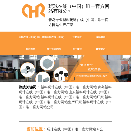
玩球在线（中国）唯一官方网
站有限公司
青岛专业塑料玩球在线（中国）唯一官
方网站生产厂家
玩球在线（中国）唯一
塑料玩球在线（中国）
注塑加工
成功案例
官方网站
唯一官方网站
关于鑫华
鑫华资讯
联系鑫华
1
2
3
热搜关键词：
塑料玩球在线（中国）唯一官方网站
青岛塑料
玩球在线（中国）唯一官方网站
山东塑料玩球在线（中国）
唯一官方网站
塑料玩球在线（中国）唯一官方网站厂家
塑料
玩球在线（中国）唯一官方网站生产厂家
塑料玩球在线（中
国）唯一官方网站公司
当前位置：
玩球在线（中国）唯一官方网站
>
公