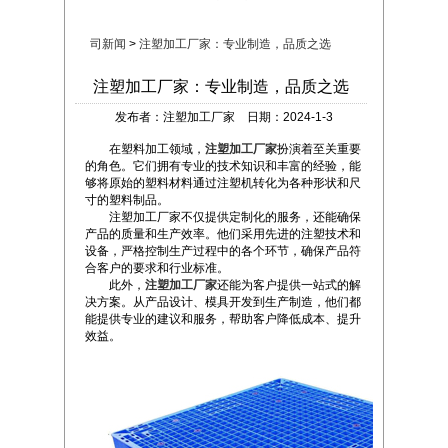
司新闻
>
注塑加工厂家：专业制造，品质之选
注塑加工厂家：专业制造，品质之选
发布者：注塑加工厂家 日期：2024-1-3
在塑料加工领域，
注塑加工厂家
扮演着至关重要
的角色。它们拥有专业的技术知识和丰富的经验，能
够将原始的塑料材料通过注塑机转化为各种形状和尺
寸的塑料制品。
注塑加工厂家不仅提供定制化的服务，还能确保
产品的质量和生产效率。他们采用先进的注塑技术和
设备，严格控制生产过程中的各个环节，确保产品符
合客户的要求和行业标准。
此外，
注塑加工厂家
还能为客户提供一站式的解
决方案。从产品设计、模具开发到生产制造，他们都
能提供专业的建议和服务，帮助客户降低成本、提升
效益。