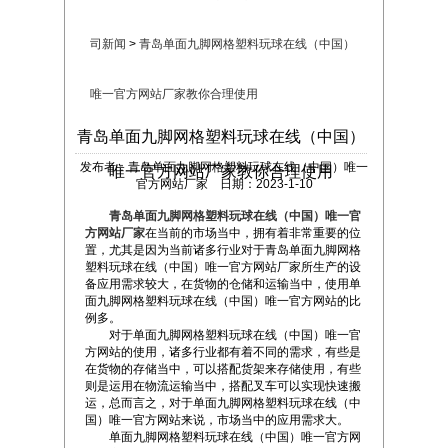
司新闻
>
青岛单面九脚网格塑料玩球在线（中国）
唯一官方网站厂家教你合理使用
青岛单面九脚网格塑料玩球在线（中国）
发布者：青岛单面九脚网格塑料玩球在线（中国）唯一
唯一官方网站厂家教你合理使用
官方网站厂家 日期：2023-1-10
青岛单面九脚网格塑料玩球在线（中国）唯一官
方网站厂家
在当前的市场当中，拥有着非常重要的位
置，尤其是因为当前诸多行业对于青岛单面九脚网格
塑料玩球在线（中国）唯一官方网站厂家所生产的设
备应用需求较大，在货物的仓储和运输当中，使用单
面九脚网格塑料玩球在线（中国）唯一官方网站的比
例多。
对于单面九脚网格塑料玩球在线（中国）唯一官
方网站的使用，诸多行业都有着不同的需求，有些是
在货物的存储当中，可以搭配货架来存储使用，有些
则是运用在物流运输当中，搭配叉车可以实现快速搬
运，总而言之，对于单面九脚网格塑料玩球在线（中
国）唯一官方网站来说，市场当中的应用需求大。
单面九脚网格塑料玩球在线（中国）唯一官方网