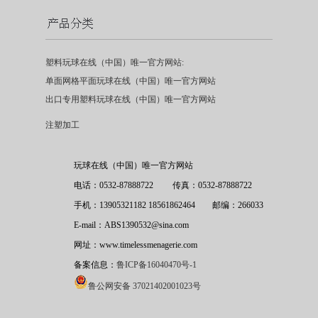
塑料玩球在线（中国）唯一官方网站:
单面网格平面玩球在线（中国）唯一官方网站
出口专用塑料玩球在线（中国）唯一官方网站
注塑加工
玩球在线（中国）唯一官方网站
电话：0532-87888722 传真：0532-87888722
手机：13905321182 18561862464 邮编：266033
E-mail：ABS1390532@sina.com
网址：www.timelessmenagerie.com
备案信息：
鲁ICP备16040470号-1
鲁公网安备 37021402001023号