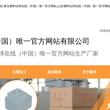
站,青岛塑料玩球在线（中国）唯一官方网站,山东塑料玩球在线（中国）唯一官方网站
玩球在
中国）唯一官方网站有限公司
球在线（中国）唯一官方网站生产厂家
）
注塑加工
成功案例
关于鑫华