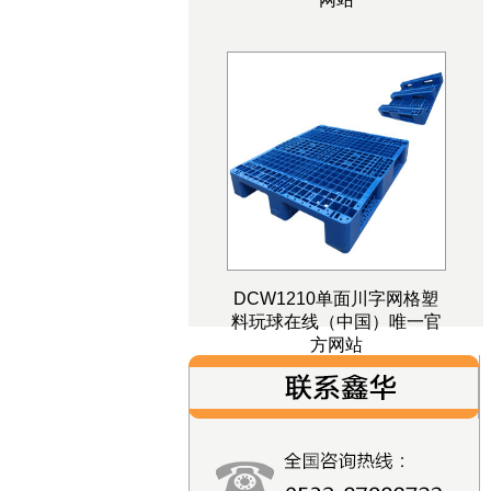
DCW1210单面川字网格塑
料玩球在线（中国）唯一官
方网站