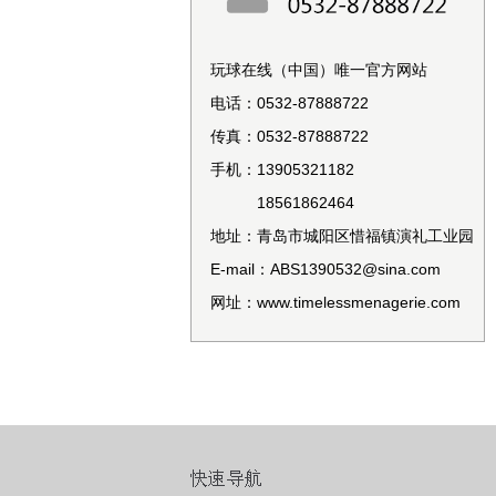
玩球在线（中国）唯一官方网站
电话：0532-87888722
传真：0532-87888722
手机：13905321182
18561862464
地址：青岛市城阳区惜福镇演礼工业园
E-mail：ABS1390532@sina.com
网址：www.timelessmenagerie.com