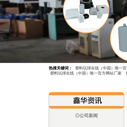
热搜关键词：
塑料玩球在线（中国）唯一官
塑料玩球在线（中国）唯一官方网站厂家
◎公司新闻