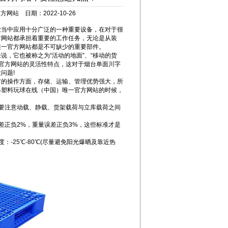
 日期：2022-10-26
业当中应用十分广泛的一种重要设备，在对于很
方网站都承担着重要的工作任务，无论是从装
唯一官方网站都是不可缺少的重要部件。
，它也被称之为“活动的地面”、“移动的货
一官方网站的灵活性特点，这对于烟台单面川字
问题!
的操作方面，存储、运输、管理优势强大，所
格塑料玩球在线（中国）唯一官方网站的时候，
要注意动载、静载、货架载荷与立库载荷之间
正负2%，重量误差正负3%，这些标准才是
25℃-80℃(尽量避免阳光爆晒及靠近热