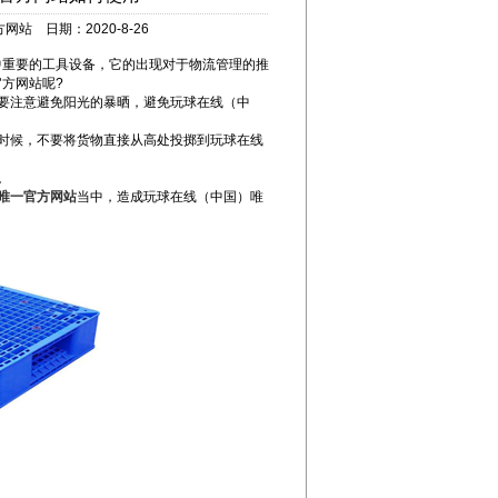
 日期：2020-8-26
中重要的工具设备，它的出现对于物流管理的推
方网站呢?
要注意避免阳光的暴晒，避免玩球在线（中
时候，不要将货物直接从高处投掷到玩球在线
。
唯一官方网站
当中，造成玩球在线（中国）唯