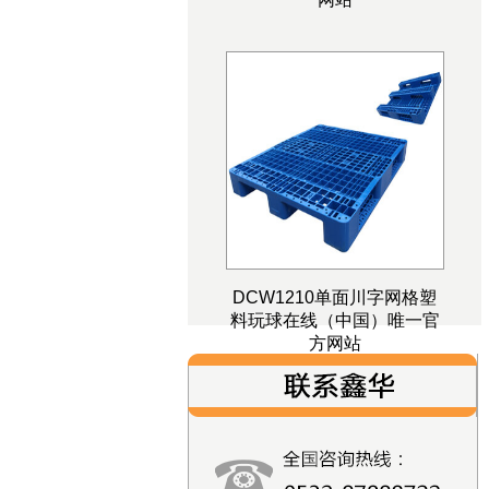
DCW1210单面川字网格塑
料玩球在线（中国）唯一官
方网站