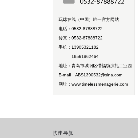
玩球在线（中国）唯一官方网站
电话：0532-87888722
传真：0532-87888722
手机：13905321182
18561862464
地址：青岛市城阳区惜福镇演礼工业园
E-mail：ABS1390532@sina.com
网址：www.timelessmenagerie.com