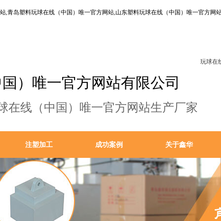
站,青岛塑料玩球在线（中国）唯一官方网站,山东塑料玩球在线（中国）唯一官方网站
玩球在
中国）唯一官方网站有限公司
球在线（中国）唯一官方网站生产厂家
）
注塑加工
成功案例
关于鑫华